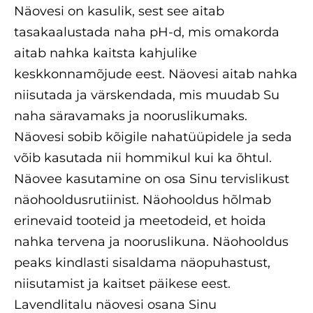
Näovesi on kasulik, sest see aitab
tasakaalustada naha pH-d, mis omakorda
aitab nahka kaitsta kahjulike
keskkonnamõjude eest. Näovesi aitab nahka
niisutada ja värskendada, mis muudab Su
naha säravamaks ja nooruslikumaks.
Näovesi sobib kõigile nahatüüpidele ja seda
võib kasutada nii hommikul kui ka õhtul.
Näovee kasutamine on osa Sinu tervislikust
näohooldusrutiinist. Näohooldus hõlmab
erinevaid tooteid ja meetodeid, et hoida
nahka tervena ja nooruslikuna. Näohooldus
peaks kindlasti sisaldama näopuhastust,
niisutamist ja kaitset päikese eest.
Lavendlitalu näovesi osana Sinu