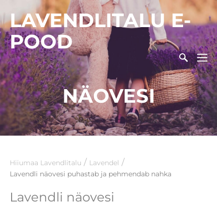
LAVENDLITALU E-
POOD
NÄOVESI
/
/
Hiiumaa Lavendlitalu
Lavendel
Lavendli näovesi puhastab ja pehmendab nahka
Lavendli näovesi