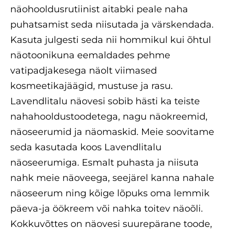
näohooldusrutiinist aitabki peale naha
puhatsamist seda niisutada ja värskendada.
Kasuta julgesti seda nii hommikul kui õhtul
näotoonikuna eemaldades pehme
vatipadjakesega näolt viimased
kosmeetikajäägid, mustuse ja rasu.
Lavendlitalu näovesi sobib hästi ka teiste
nahahooldustoodetega, nagu näokreemid,
näoseerumid ja näomaskid. Meie soovitame
seda kasutada koos Lavendlitalu
näoseerumiga. Esmalt puhasta ja niisuta
nahk meie näoveega, seejärel kanna nahale
näoseerum ning kõige lõpuks oma lemmik
päeva-ja öökreem või nahka toitev näoõli.
Kokkuvõttes on näovesi suurepärane toode,