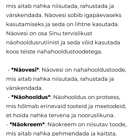
mis aitab nahka niisutada, rahustada ja
värskendada. Näovesi sobib igapäevaseks
kasutamiseks ja seda on lihtne kasutada.
Näovesi on osa Sinu tervislikust
näohooldusrutiinist ja seda võid kasutada
koos teiste nahahooldustoodetega.
-
*Näovesi*
: Näovesi on nahahooldustoode,
mis aitab nahka niisutada, rahustada ja
värskendada.
-
*Näohooldus*
: Näohooldus on protsess,
mis hõlmab erinevaid tooteid ja meetodeid,
et hoida nahka tervena ja nooruslikuna.
-
*Näokreem*
: Näokreem on niisutav toode,
mis aitab nahka pehmendada ja kaitsta.