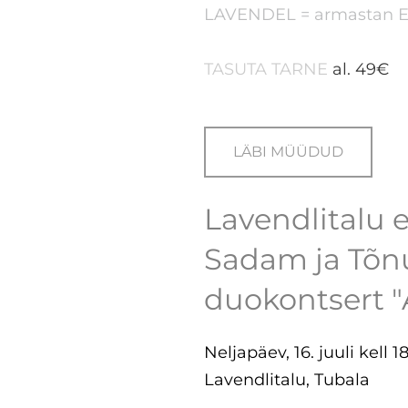
LAVENDEL = armastan End
TASUTA TARNE
al. 49€
LÄBI MÜÜDUD
Lavendlitalu e
Sadam ja Tõnu
duokontsert "
Neljapäev, 16. juuli kell 1
Lavendlitalu, Tubala