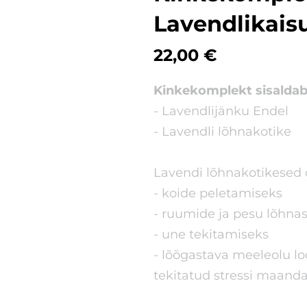
Lavendlikais
22,00 €
Kinkekomplekt sisaldab
- Lavendlijänku Endel
- Lavendli lõhnakotike
Lavendi lõhnakotikesed 
- koide peletamiseks
- ruumide ja pesu lõhna
- une tekitamiseks
- lõõgastava meeleolu lo
tekitatud stressi maand