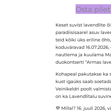
Osta pilet 
Keset suvist lavendlite õ
paradiisisaarel asuv lave
teid kõiki üks eriline õh
koduväravad 16.07.2026, 
nautlema ja kuulama Ma
duokontserti "Armas lave
Kohapeal pakutakse ka s
kust igaüks saab soetad
Veinikeldri poolt valmist
on ka Lavendlitalu suvi
💜 Millal? 16. juuli 2026,