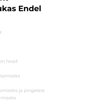
ukas Endel
:
on head:
stamiseks
omiseks ja pingetest
amiseks