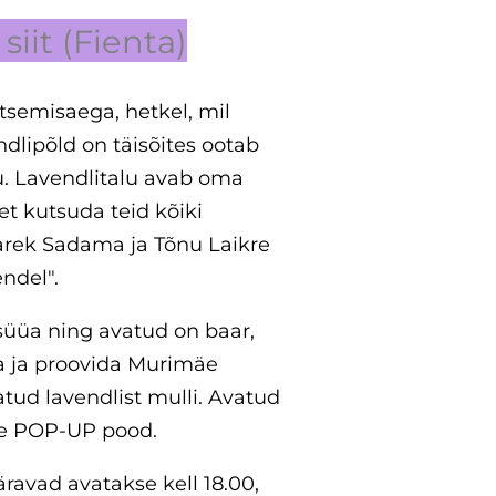
siit (Fienta)
itsemisaega, hetkel, mil
ndlipõld on täisõites ootab
tu. Lavendlitalu avab oma
et kutsuda teid kõiki
rek Sadama ja Tõnu Laikre
ndel".
üüa ning avatud on baar,
a ja proovida Murimäe
atud lavendlist mulli. Avatud
ne POP-UP pood.
 väravad avatakse kell 18.00,