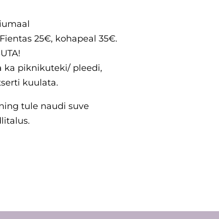
iiumaal
 Fientas 25€, kohapeal 35€.
SUTA!
 ka piknikuteki/ pleedi,
serti kuulata.
ning tule naudi suve
italus.