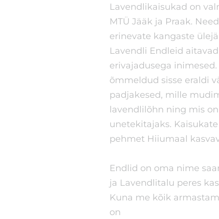
Lavendlikaisukad on va
MTÜ Jääk ja Praak. Need
erinevate kangaste ülej
Lavendli Endleid aitava
erivajadusega inimesed
õmmeldud sisse eraldi vä
padjakesed, mille mudimi
lavendlilõhn ning mis on
unetekitajaks. Kaisukate
pehmet Hiiumaal kasvava
Endlid on oma nime saan
ja Lavendlitalu peres kas
Kuna me kõik armastame 
on