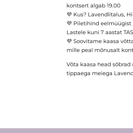
kontsert algab 19.00
💜 Kus? Lavendlitalus, H
💜 Piletihind eelmüügist
Lastele kuni 7 aastat TA
💜 Soovitame kaasa võtta
mille peal mõnusalt kont
Võta kaasa head sõbrad 
tippaega meiega Lavendl