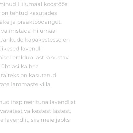
lminud Hiiumaal koostöös
 on tehtud kasutades
ääke ja praaktoodangut.
d valmistada Hiiumaa
. Jänkude käpakestesse on
ikesed lavendli-
sel eraldub last rahustav
 ühtlasi ka hea
 täiteks on kasutatud
te lammaste villa.
ud inspireerituna lavendlist
vavatest väikestest lastest.
lavendlit, siis meie jaoks