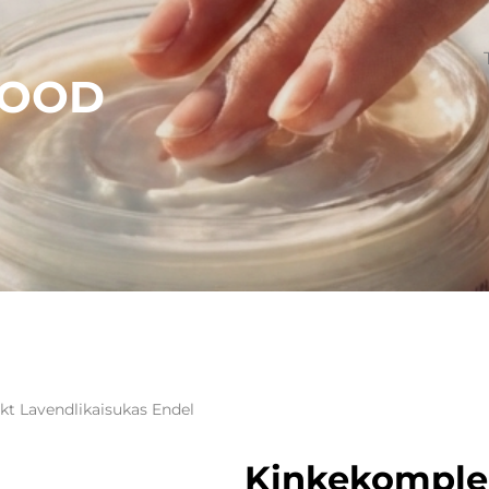
POOD
t Lavendlikaisukas Endel
Kinkekomple